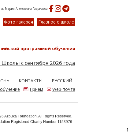
ы: Мария Алексеевна Гаврилова
Фото галерея
Главное о школе
глийской программой обучения
 Школы с сентября 2026 года
МОЧЬ
КОНТАКТЫ
РУССКИЙ
 обучение
Приём
Web-почта
6 Azbuka Foundation. All Rights Reserved.
ation Registered Charity Number 1153976
↑