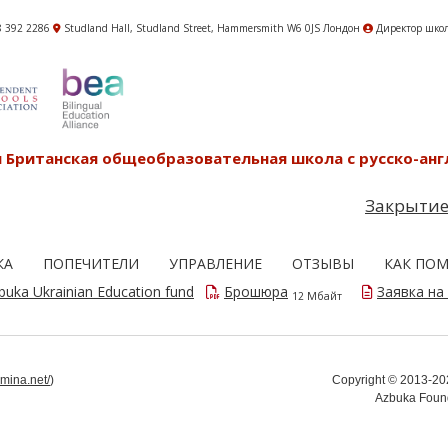
8 392 2286
Studland Hall, Studland Street, Hammersmith W6 0JS Лондон
Директор школ
 Британская общеобразовательная школа с русско-ан
Закрытие
КА
ПОПЕЧИТЕЛИ
УПРАВЛЕНИЕ
ОТЗЫВЫ
КАК ПО
buka Ukrainian Education fund
Брошюра
Заявка на
12 Мбайт
omina.net/
)
Copyright © 2013-202
Azbuka Found